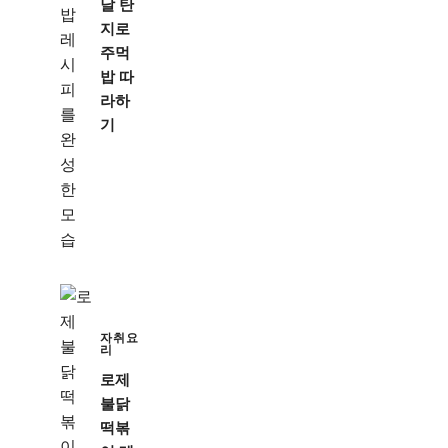
날 탄
지로
주먹
밥 따
라하
기
자취요
리
로제
불닭
떡볶