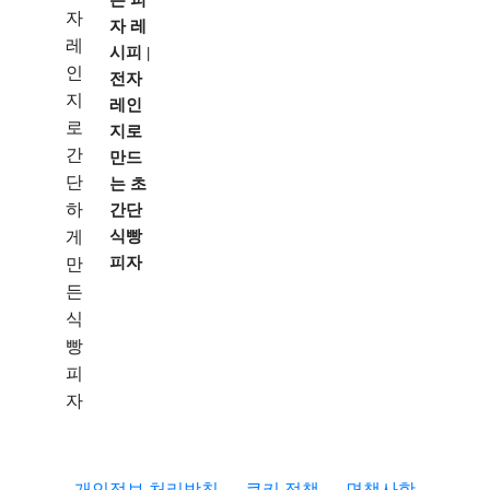
는 피
자 레
시피 |
전자
레인
지로
만드
는 초
간단
식빵
피자
개인정보 처리방침
쿠키 정책
면책사항