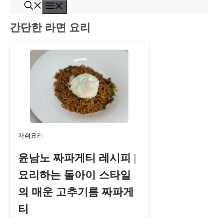
콘
메
텐
뉴
간단한 라면 요리
츠
로
건
너
뛰
기
자취요리
윤남노 짜파게티 레시피 |
요리하는 돌아이 스타일
의 매운 고추기름 짜파게
티