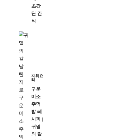
초간
단 간
식
자취요
리
구운
미소
주먹
밥 레
시피 |
귀멸
의 칼