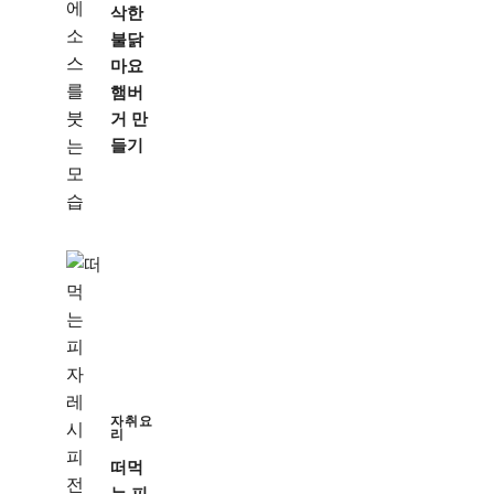
삭한
불닭
마요
햄버
거 만
들기
자취요
리
떠먹