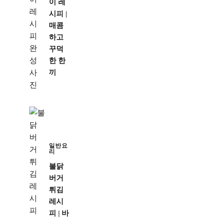
이 레
시피 |
매콤
하고
꾸덕
한 한
끼
일반요
리
불닭
버거
튀김
레시
피 | 바