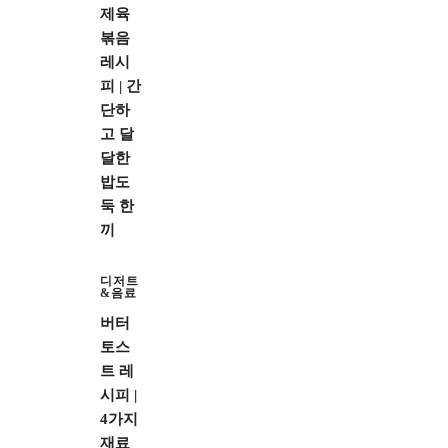
제육
볶음
레시
피 | 간
단하
고 달
달한
밥도
둑 한
끼
디저트
&음료
버터
토스
트 레
시피 |
4가지
재료