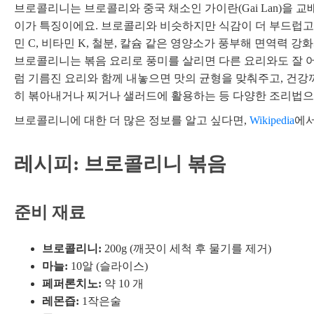
브로콜리니는 브로콜리와 중국 채소인 가이란(Gai Lan)을 
이가 특징이에요. 브로콜리와 비슷하지만 식감이 더 부드럽고 
민 C, 비타민 K, 철분, 칼슘 같은 영양소가 풍부해 면역력 
브로콜리니는 볶음 요리로 풍미를 살리면 다른 요리와도 잘 
럼 기름진 요리와 함께 내놓으면 맛의 균형을 맞춰주고, 건강
히 볶아내거나 찌거나 샐러드에 활용하는 등 다양한 조리법으로
브로콜리니에 대한 더 많은 정보를 알고 싶다면,
Wikipedia
에서
레시피: 브로콜리니 볶음
준비 재료
브로콜리니:
200g (깨끗이 세척 후 물기를 제거)
마늘:
10알 (슬라이스)
페퍼론치노:
약 10 개
레몬즙:
1작은술