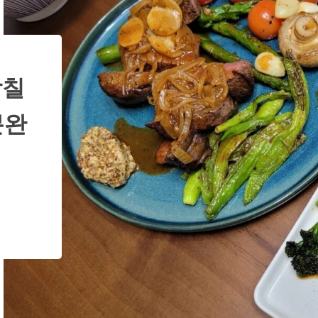
감칠
분완