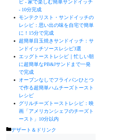
ピ - 家で楽しむ簡単サンドイッチ
- 10分完成
モンテクリスト・サンドイッチの
レシピ：思い出の味を自宅で簡単
に！15分で完成
超簡単目玉焼きサンドイッチ：サ
ンドイッチソースレシピ3選
エッグトーストレシピ｜忙しい朝
に超簡単なPB&Jサンドまで一発
で完成
オーブンなしでフライパンひとつ
で作る超簡単ハムチーズトースト
レシピ
グリルチーズトーストレシピ：映
画「アメリカンシェフのチーズト
ースト」10分以内
カ
デザート＆ドリンク
テ