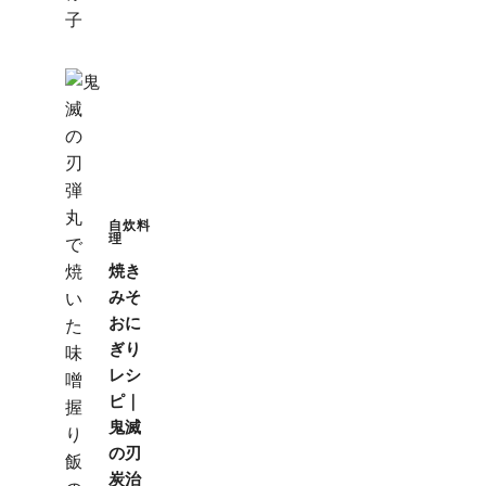
自炊料
理
焼き
みそ
おに
ぎり
レシ
ピ｜
鬼滅
の刃
炭治