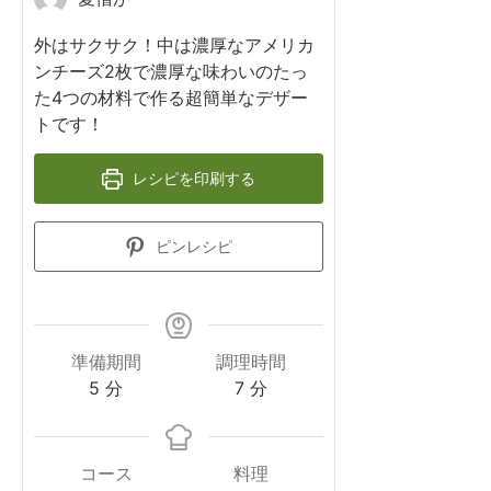
外はサクサク！中は濃厚なアメリカ
ンチーズ2枚で濃厚な味わいのたっ
た4つの材料で作る超簡単なデザー
トです！
レシピを印刷する
ピンレシピ
準備期間
調理時間
議
議
5
分
7
分
事
事
録
録
コース
料理