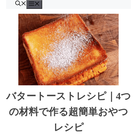
コ
メ
ン
ニ
ュ
テ
ー
ン
ツ
へ
ス
キ
ッ
プ
バタートーストレシピ｜4つ
の材料で作る超簡単おやつ
レシピ