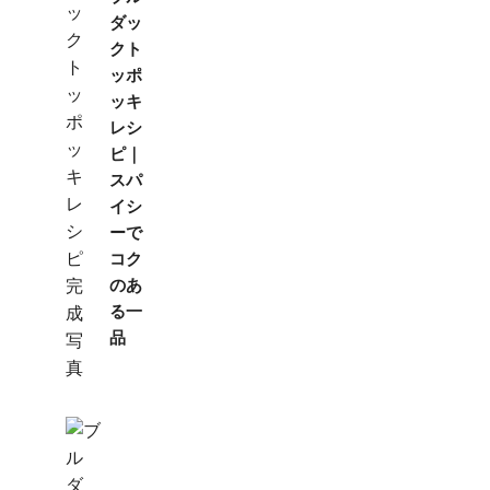
ダッ
クト
ッポ
ッキ
レシ
ピ｜
スパ
イシ
ーで
コク
のあ
る一
品