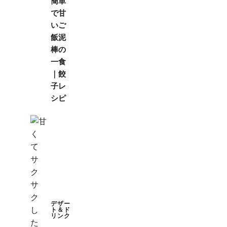
簡単
で甘
いご
飯泥
棒の
一食
｜餃
子レ
シピ
デザー
ト＆ド
リンク