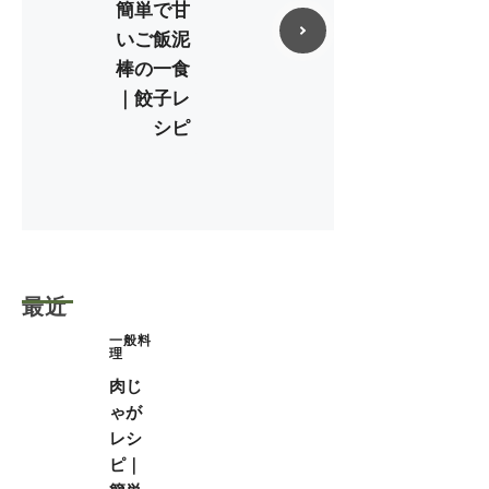
簡単で甘
いご飯泥
棒の一食
｜餃子レ
シピ
最近
一般料
理
肉じ
ゃが
レシ
ピ｜