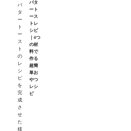
バタ
ート
ース
トレ
シピ
｜4つ
の材
料で
作る
超簡
単お
やつ
レシ
ピ