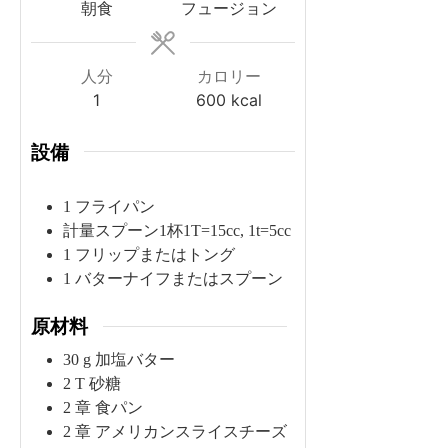
朝食
フュージョン
人分
カロリー
1
600
kcal
設備
1 フライパン
計量スプーン1杯
1T=15cc, 1t=5cc
1 フリップまたはトング
1 バターナイフまたはスプーン
原材料
30
g
加塩バター
2
T
砂糖
2
章
食パン
2
章
アメリカンスライスチーズ