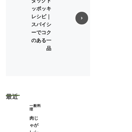
ダックト
ッポッキ
レシピ｜
スパイシ
ーでコク
のある一
品
最近
一般料
理
肉じ
ゃが