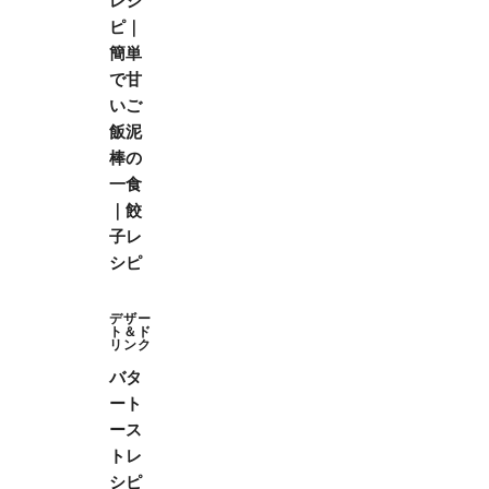
レシ
ピ｜
簡単
で甘
いご
飯泥
棒の
一食
｜餃
子レ
シピ
デザー
ト＆ド
リンク
バタ
ート
ース
トレ
シピ