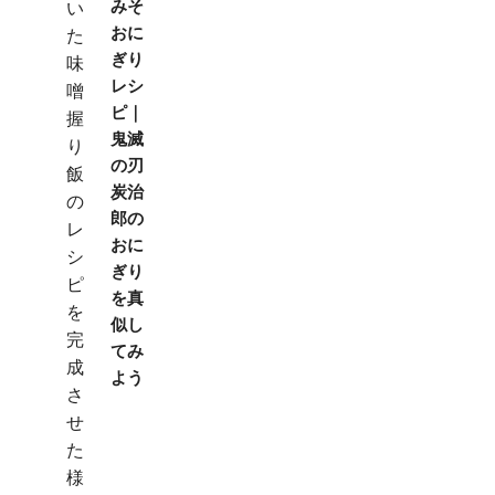
みそ
おに
ぎり
レシ
ピ｜
鬼滅
の刃
炭治
郎の
おに
ぎり
を真
似し
てみ
よう