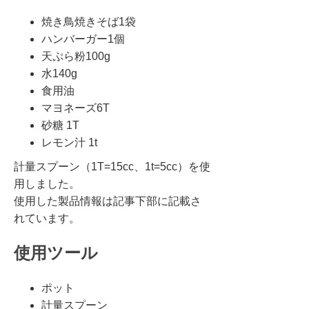
焼き鳥焼きそば1袋
ハンバーガー1個
天ぷら粉100g
水140g
食用油
マヨネーズ6T
砂糖 1T
レモン汁 1t
計量スプーン（1T=15cc、1t=5cc）を使
用しました。
使用した製品情報は記事下部に記載さ
れています。
使用ツール
ポット
計量スプーン