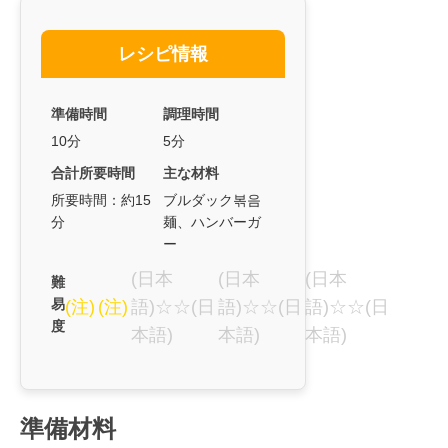
レシピ情報
準備時間
調理時間
10分
5分
合計所要時間
主な材料
所要時間：約15
ブルダック볶음
分
麺、ハンバーガ
ー
(日本
(日本
(日本
難
易
(注)
(注)
語)☆☆(日
語)☆☆(日
語)☆☆(日
度
本語)
本語)
本語)
準備材料