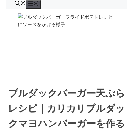
コ
メ
ン
ニ
ュ
テ
ー
ン
ツ
へ
ス
キ
ッ
プ
ブルダックバーガー天ぷら
レシピ｜カリカリブルダッ
クマヨハンバーガーを作る