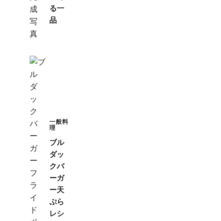
る一
品
一般料
理
ブル
ダッ
クバ
ーガ
ー天
ぷら
レシ