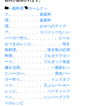
数料が提供されます。
カ
タ
一般料理
ホームクッ
テ
グ
ク
,、、、、、、、。
家庭料
ゴ
理
,、、、、、、、。
家庭料
リ
理
,、、、、、、、。
おやつのアイデ
ー
ア
,、、、、、、、。
スパイシーなハン
バーガー作り
,、、、、、、、。
ビール
おつまみレシピ
,、、、、、、、。
焼き
鳥料理
,、、、、、、、。
焼き鳥の応用
料理
,、、、、、、、。
ブルダクマヨソ
ース
,、、、、、、、。
ブルダック볶음
麺を活用
,、、、、、、、。
一風変わっ
たバーガー
,、、、、、、、。
異色バー
ガー作り
,、、、、、、、。
インスタフ
ード
,、、、、、、、。
天ぷらバーガー
レシピ
,、、、、、、、。
パーティーフ
ード
,、、、、、、、。
ハンバーグフラ
イのレシピ