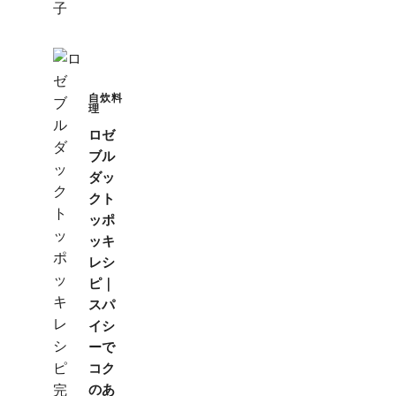
自炊料
理
ロゼ
ブル
ダッ
クト
ッポ
ッキ
レシ
ピ｜
スパ
イシ
ーで
コク
のあ