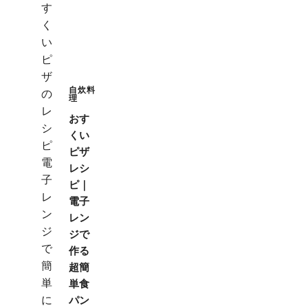
自炊料
理
おす
くい
ピザ
レシ
ピ｜
電子
レン
ジで
作る
超簡
単食
パン