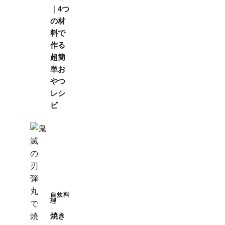
｜4つ
の材
料で
作る
超簡
単お
やつ
レシ
ピ
自炊料
理
焼き