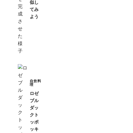
似し
てみ
よう
自炊料
理
ロゼ
ブル
ダッ
クト
ッポ
ッキ