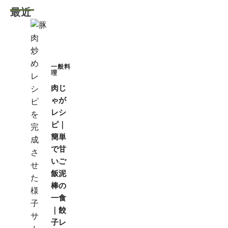
最近
一般料
理
肉じ
ゃが
レシ
ピ｜
簡単
で甘
いご
飯泥
棒の
一食
｜餃
子レ