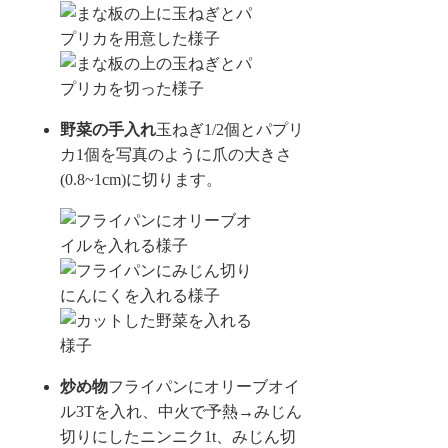
野菜の手入れ
玉ねぎ1/2個とパプリ
カ1個を写真のように爪の大きさ
(0.8~1cm)に切ります。
炒め物
フライパンにオリーブオイ
ル3Tを入れ、中火で予熱→みじん
切りにしたニンニク1t、みじん切