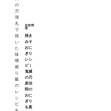
自炊料
理
焼き
みそ
おに
ぎり
レシ
ピ｜
鬼滅
の刃
炭治
郎の
おに
ぎり
を真