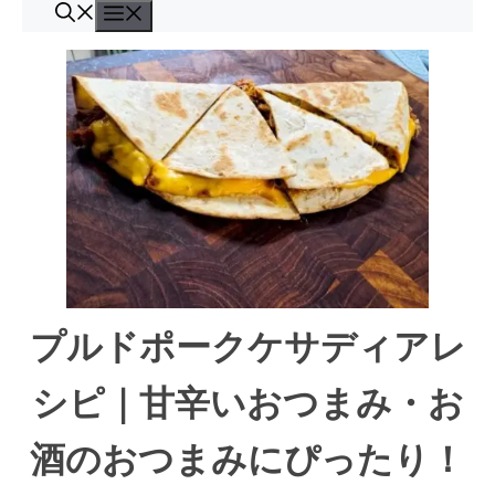
コ
メ
ン
ニ
ュ
テ
ー
ン
ツ
へ
ス
キ
ッ
プ
プルドポークケサディアレ
シピ｜甘辛いおつまみ・お
酒のおつまみにぴったり！