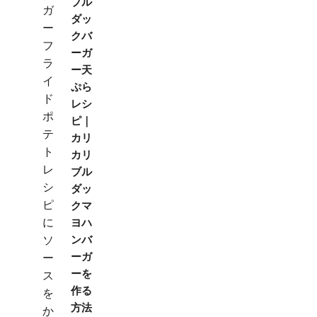
ブル
ダッ
クバ
ーガ
ー天
ぷら
レシ
ピ｜
カリ
カリ
ブル
ダッ
クマ
ヨハ
ンバ
ーガ
ーを
作る
方法