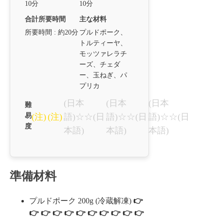
10分
10分
合計所要時間
主な材料
所要時間 : 約20分
プルドポーク、
トルティーヤ、
モッツァレラチ
ーズ、チェダ
ー、玉ねぎ、パ
プリカ
(日本
(日本
(日本
難
易
(注)
(注)
語)☆☆(日
語)☆☆(日
語)☆☆(日
度
本語)
本語)
本語)
準備材料
プルドポーク 200g (冷蔵解凍)
👉
👉 👉 👉 👉 👉 👉 👉 👉 👉 👉