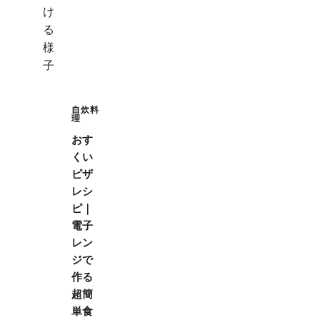
自炊料
理
おす
くい
ピザ
レシ
ピ｜
電子
レン
ジで
作る
超簡
単食