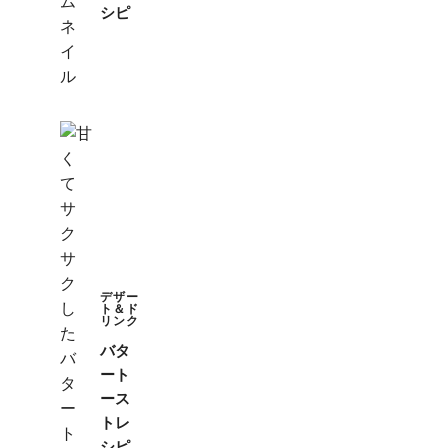
シピ
デザー
ト＆ド
リンク
バタ
ート
ース
トレ
シピ