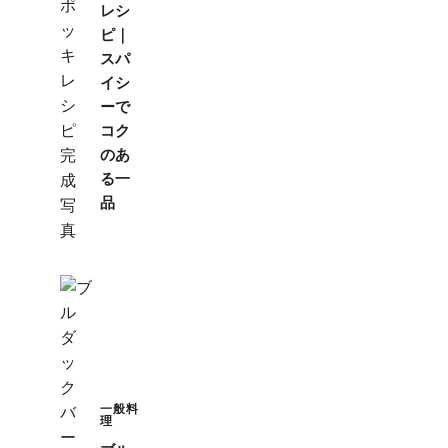
レシ
ピ｜
スパ
イシ
ーで
コク
のあ
る一
品
一般料
理