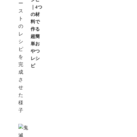
｜4つ
の材
料で
作る
超簡
単お
やつ
レシ
ピ