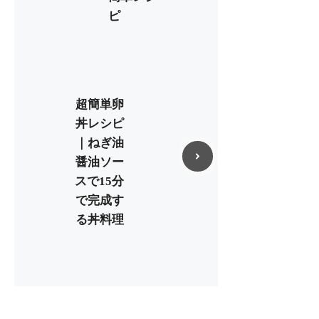
ピ
超簡単卵
丼レシピ
｜ねぎ油
醤油ソー
スで15分
で完成す
る丼料理