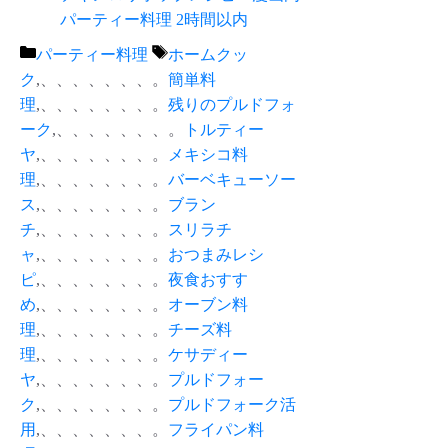
パーティー料理 2時間以内
カ
タ
パーティー料理
ホームクッ
テ
グ
ク
,、、、、、、、。
簡単料
ゴ
理
,、、、、、、、。
残りのプルドフォ
リ
ーク
,、、、、、、、。
トルティー
ー
ヤ
,、、、、、、、。
メキシコ料
理
,、、、、、、、。
バーベキューソー
ス
,、、、、、、、。
ブラン
チ
,、、、、、、、。
スリラチ
ャ
,、、、、、、、。
おつまみレシ
ピ
,、、、、、、、。
夜食おすす
め
,、、、、、、、。
オーブン料
理
,、、、、、、、。
チーズ料
理
,、、、、、、、。
ケサディー
ヤ
,、、、、、、、。
プルドフォー
ク
,、、、、、、、。
プルドフォーク活
用
,、、、、、、、。
フライパン料