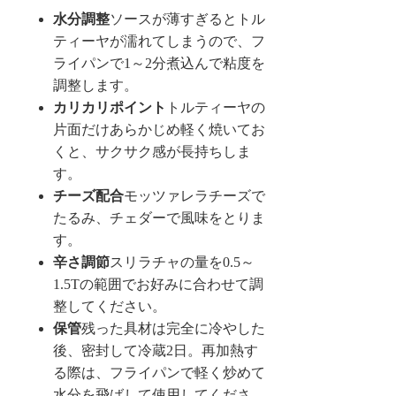
水分調整
ソースが薄すぎるとトル
ティーヤが濡れてしまうので、フ
ライパンで1～2分煮込んで粘度を
調整します。
カリカリポイント
トルティーヤの
片面だけあらかじめ軽く焼いてお
くと、サクサク感が長持ちしま
す。
チーズ配合
モッツァレラチーズで
たるみ、チェダーで風味をとりま
す。
辛さ調節
スリラチャの量を0.5～
1.5Tの範囲でお好みに合わせて調
整してください。
保管
残った具材は完全に冷やした
後、密封して冷蔵2日。再加熱す
る際は、フライパンで軽く炒めて
水分を飛ばして使用してくださ