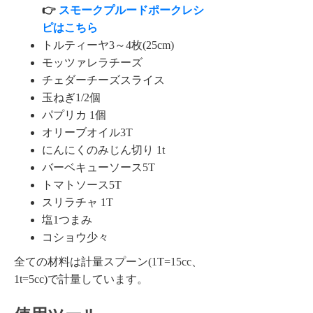
👉
スモークプルードポークレシ
ピはこちら
トルティーヤ3～4枚(25cm)
モッツァレラチーズ
チェダーチーズスライス
玉ねぎ1/2個
パプリカ 1個
オリーブオイル3T
にんにくのみじん切り 1t
バーベキューソース5T
トマトソース5T
スリラチャ 1T
塩1つまみ
コショウ少々
全ての材料は計量スプーン(1T=15cc、
1t=5cc)で計量しています。