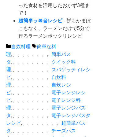
った食材を活用したおかず3種ま
で！
超簡単ラ볶음レシピ
- 餅もかまぼ
こもなく、ラーメンだけで5分で
作るラーメンポックリレシピ
カ
タ
自炊料理
簡単な料
テ
グ
理
,、、、、、、、。
簡単パス
ゴ
タ
,、、、、、、、。
クイック料
リ
理
,、、、、、、、。
スパゲッティレシ
ー
ピ
,、、、、、、、。
自炊料
理
,、、、、、、、。
自炊レシ
ピ
,、、、、、、、。
電子レンジレシ
ピ
,、、、、、、、。
電子レンジ料
理
,、、、、、、、。
電子レンジパス
タ
,、、、、、、、。
電子レンジパスタ
レシピ
,、、、、、、、。
超簡単パス
タ
,、、、、、、、。
チーズパス