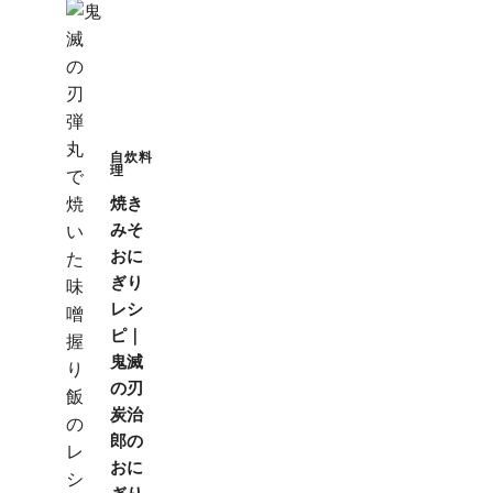
自炊料
理
焼き
みそ
おに
ぎり
レシ
ピ｜
鬼滅
の刃
炭治
郎の
おに