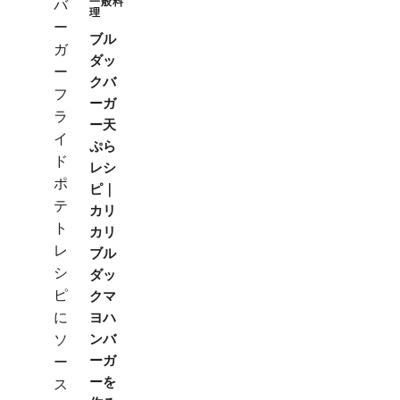
一般料
理
ブル
ダッ
クバ
ーガ
ー天
ぷら
レシ
ピ｜
カリ
カリ
ブル
ダッ
クマ
ヨハ
ンバ
ーガ
ーを