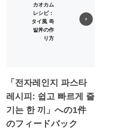
カオカム
レシピ：
タイ風 족
발丼の作
り方
「전자레인지 파스타
레시피: 쉽고 빠르게 즐
기는 한 끼」への1件
のフィードバック