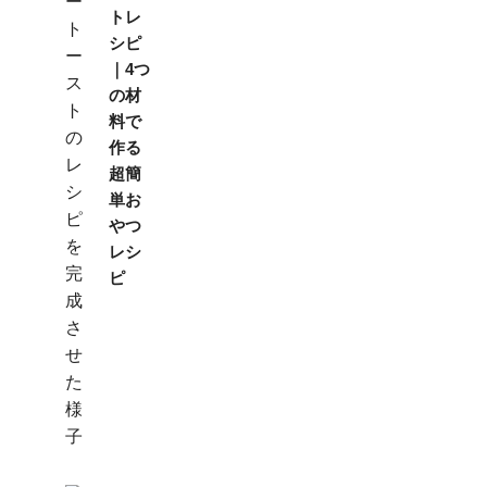
トレ
シピ
｜4つ
の材
料で
作る
超簡
単お
やつ
レシ
ピ