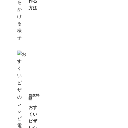
作る
方法
自炊料
理
おす
くい
ピザ
レシ