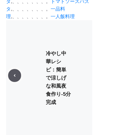
タ
,、、、、、、、。
トマトソースパス
タ
,、、、、、、、。
一品料
理
,、、、、、、、。
一人飯料理
冷やし中
華レシ
ピ：簡単
で涼しげ
な和風夜
食作り-5分
完成