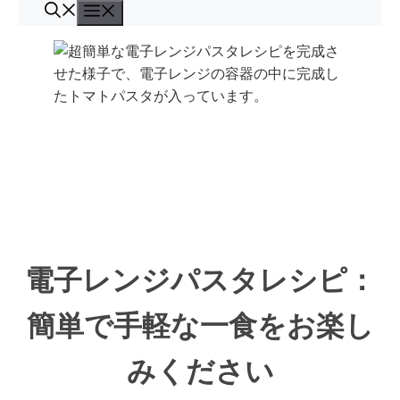
コ
メ
ン
ニ
ュ
テ
ー
ン
ツ
へ
ス
キ
ッ
プ
電子レンジパスタレシピ：
簡単で手軽な一食をお楽し
みください