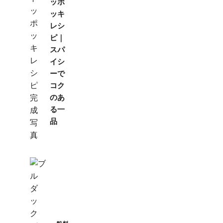
ッポ
ッキ
レシ
ピ｜
スパ
イシ
ーで
コク
のあ
る一
品