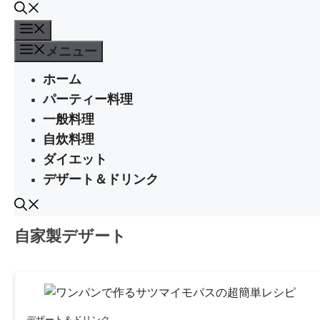
コ
ン
メ
テ
ニ
メニュー
ン
ュ
ホーム
ツ
ー
へ
パーティー料理
ス
一般料理
キ
自炊料理
ッ
ダイエット
プ
デザート＆ドリンク
自家製デザート
デザート＆ドリンク