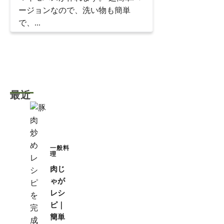
ージョンなので、洗い物も簡単
で、...
最近
一般料
理
肉じ
ゃが
レシ
ピ｜
簡単