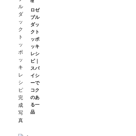
理
ロゼ
ブル
ダッ
クト
ッポ
ッキ
レシ
ピ｜
スパ
イシ
ーで
コク
のあ
る一
品