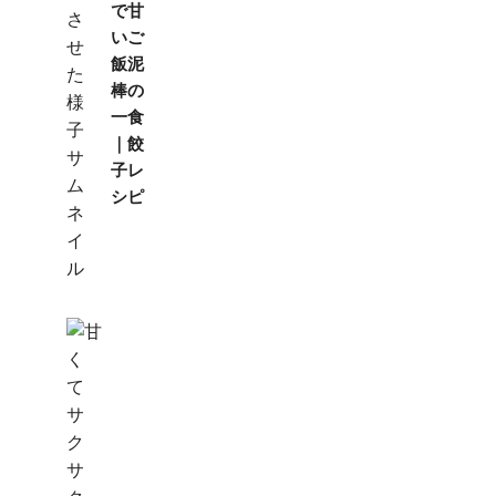
で甘
いご
飯泥
棒の
一食
｜餃
子レ
シピ