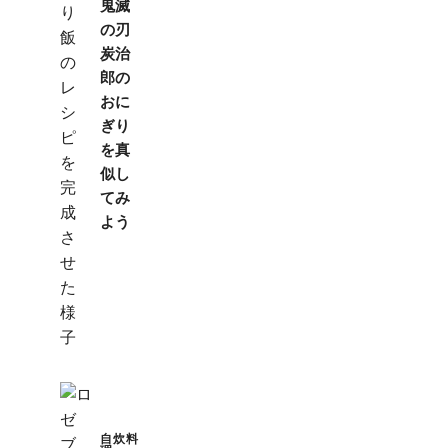
鬼滅
の刃
炭治
郎の
おに
ぎり
を真
似し
てみ
よう
自炊料