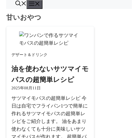
コ
メ
ン
ニ
甘いおやつ
ュ
テ
ー
ン
ツ
へ
ス
デザート＆ドリンク
キ
ッ
油を使わないサツマイモ
プ
パスの超簡単レシピ
2025年08月11日
サツマイモパスの超簡単レシピ 今
日は自宅でフライパン1つで簡単に
作れるサツマイモパスの超簡単レ
シピをご紹介します。 油をあまり
使わなくても十分に美味しいサツ
マイモパスが作れます。 超簡単バ