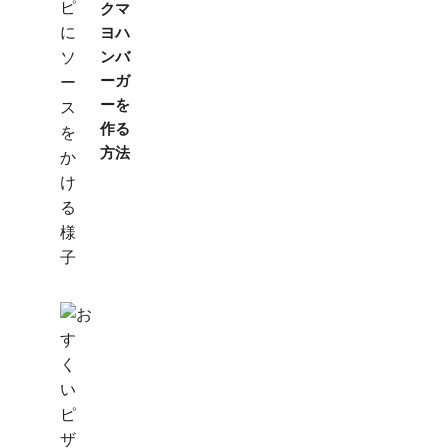
クマ
ヨハ
ンバ
ーガ
ーを
作る
方法