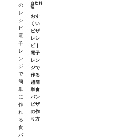
自炊料
理
おす
くい
ピザ
レシ
ピ｜
電子
レン
ジで
作る
超簡
単食
パン
ピザ
の作
り方