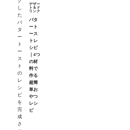
デザー
ト＆ド
リンク
バタ
ート
ース
トレ
シピ
｜4つ
の材
料で
作る
超簡
単お
やつ
レシ
ピ