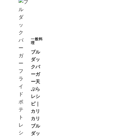
一般料
理
ブル
ダッ
クバ
ーガ
ー天
ぷら
レシ
ピ｜
カリ
カリ
ブル
ダッ