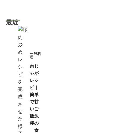
最近
一般料
理
肉じ
ゃが
レシ
ピ｜
簡単
で甘
いご
飯泥
棒の
一食