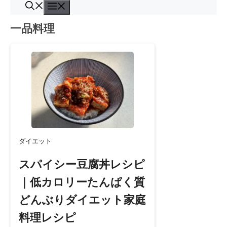
コ
メ
ン
ニ
一品料理
ュ
テ
ー
ン
ツ
へ
ス
キ
ッ
プ
ダイエット
スパイシー豆腐丼レシピ
｜低カロリーたんぱく質
どんぶりダイエット家庭
料理レシピ