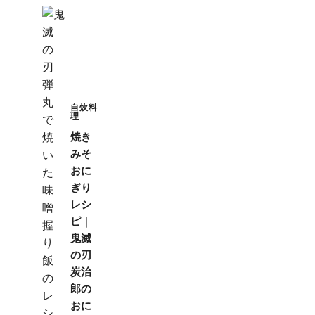
自炊料
理
焼き
みそ
おに
ぎり
レシ
ピ｜
鬼滅
の刃
炭治
郎の
おに