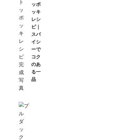
ッポ
ッキ
レシ
ピ｜
スパ
イシ
ーで
コク
のあ
る一
品