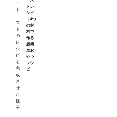
ース
トレ
シピ
｜4つ
の材
料で
作る
超簡
単お
やつ
レシ
ピ