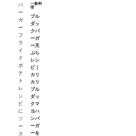
一般料
理
ブル
ダッ
クバ
ーガ
ー天
ぷら
レシ
ピ｜
カリ
カリ
ブル
ダッ
クマ
ヨハ
ンバ
ーガ
ーを