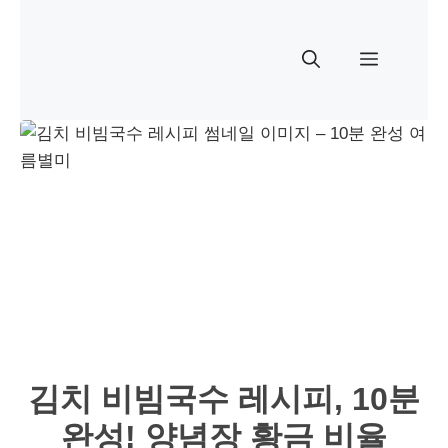
콘
텐
메
츠
로
뉴
건
너
뛰
기
김치 비빔국수 레시피, 10분
완성! 양념장 황금 비율