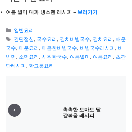
여름 별미 대파 냉소멘 레시피
–
보러가기
카
일반요리
테
태
간단점심
,
국수요리
,
김치비빔국수
,
김치요리
,
매운
고
그
국수
,
매운요리
,
매콤한비빔국수
,
비빔국수레시피
,
비
리
빔면
,
소면요리
,
시원한국수
,
여름별미
,
여름요리
,
초간
단레시피
,
한그릇요리
촉촉한 토마토 달
걀볶음 레시피