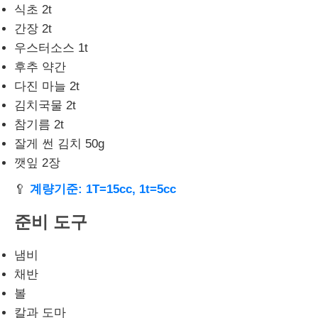
식초 2t
간장 2t
우스터소스 1t
후추 약간
다진 마늘 2t
김치국물 2t
참기름 2t
잘게 썬 김치 50g
깻잎 2장
🥄
계량기준: 1T=15cc, 1t=5cc
준비 도구
냄비
채반
볼
칼과 도마